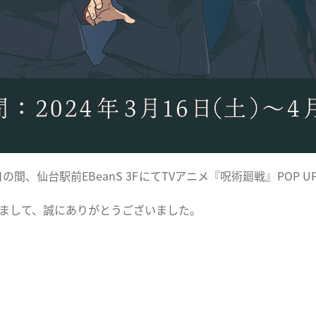
日の間、仙台駅前EBeanS 3FにてTVアニメ『呪術廻戦』POP UP 
まして、誠にありがとうございました。