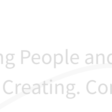
 People and 
d Creating.
C